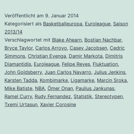
Veröffentlicht am
9. Januar 2014
Kategorisiert als
Basketballeuropa
,
Euroleague
,
Saison
2013/14
Verschlagwortet mit
Blake Ahearn
,
Bostjan Nachbar
,
Bryce Taylor
,
Carlos Arroyo
,
Casey Jacobsen
,
Cedric
Simmons
,
Christian Eyenga
,
Damir Markota
,
Dimitris
Diamantidis
,
Euroleague
,
Felipe Reyes
,
Fluktuation
,
John Goldsberry
,
Juan Carlos Navarro
,
Julius Jenkins
,
Karsten Tadda
,
Kombimarke
,
Ligamarke
,
Marcin Sroka
,
Mike Batiste
,
NBA
,
Ömer Onan
,
Paulius Jankunas
,
Ramel Curry
,
Rudy Fernandez
,
Statistik
,
Stereotypen
,
Txemi Urtasun
,
Xavier Corosine