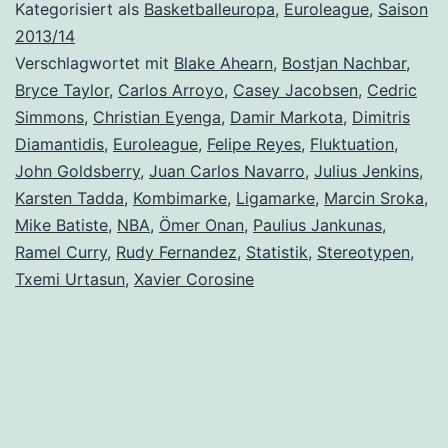
Kategorisiert als
Basketballeuropa
,
Euroleague
,
Saison
2013/14
Verschlagwortet mit
Blake Ahearn
,
Bostjan Nachbar
,
Bryce Taylor
,
Carlos Arroyo
,
Casey Jacobsen
,
Cedric
Simmons
,
Christian Eyenga
,
Damir Markota
,
Dimitris
Diamantidis
,
Euroleague
,
Felipe Reyes
,
Fluktuation
,
John Goldsberry
,
Juan Carlos Navarro
,
Julius Jenkins
,
Karsten Tadda
,
Kombimarke
,
Ligamarke
,
Marcin Sroka
,
Mike Batiste
,
NBA
,
Ömer Onan
,
Paulius Jankunas
,
Ramel Curry
,
Rudy Fernandez
,
Statistik
,
Stereotypen
,
Txemi Urtasun
,
Xavier Corosine